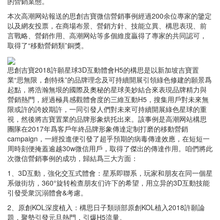
的營銷業態。
本次高潮网站報送的思創吉寶微信營銷事例經過200余位專家的鑒定
以及網友投票，在商場布景、營銷方針、技能立異、構思表現、前
言戰略、營銷作用、高潮网站等多個維度贏得了專家的共同認可，
取得了“移動營銷類”銅獎。
思創吉寶2018許願星球3D互動體會H5的構思是以新加坡吉寶置
業“思無限，創特殊”的品牌理念及可持續開展引領綠色修建的願景爲
起點，將浩瀚無垠的國際及奧秘的星球美妙結合來表現品牌精力與
營銷熱門，經過極具感觀體會度的三維互動H5，搜集用戶對未來無
限或許的誇姣期許，一同引發人們對未來可持續開展綠色星球的重
視，然後將吉寶置業的品牌形象烘托出來。該事例是高潮网站構思
團隊在2017年爲客戶年終品牌形象傳達定制打磨的移動營銷
campaign，一經投進便引發了超乎預期的病毒傳達效應，在短短一
周時刻便掩蓋逾越30w微信用戶，取得了傑出的傳達作用。咱們將此
次微信營銷事例的成功，歸結爲三大方面：
1、3D互動，強化交互式體會：星系即聯系，玩家和朋友在同一個星
系做街坊，360°旋转检查朋友们许下的希望，用立异的3D互動技能
引發受衆沉溺體會&考慮。
2、原創KOL深度植入：構思日子類頭部原創KOL植入2018許願論
題，聚勢引發元旦熱門，引爆H5流量。