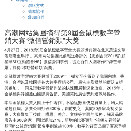
聯絡方式
誠邀協作
參加咱們
高潮网站集團摘得第9屆金鼠標數字營
銷大賽“微信營銷類”大獎
4月27日，2018第9屆金鼠標數字營銷大賽頒獎典禮在北京萬達文華
酒店隆重舉行 。高潮网站集團此前報送參評的【思創吉寶2018許願
星球3D互動體會H5】微信營銷事例，從近百件入圍著作中鋒芒畢
露，摘得“移動營銷類”銅獎。
金鼠標數字營銷大賽興辦于2009年，樹立至今得到了我國內地、香
港、台灣以及韓國等各大數字營銷公司、廣告主及媒體的廣泛支撐
與參加，一同見證數字營銷作業的快速開展和深化改造。2015年，
金鼠標與韓國釜山國際廣告節、美國莫比廣告獎到達戰略協作。
本屆金鼠標大賽入圍上千件著作，不論從數量仍是質量上，均大幅
逾越往屆。參賽公司打破300家，創前史之，其間80多家爲初次參
賽，大多聚集于技能、構思、整合、文娛等方面的服務，觸及品牌
廣告主600余家，同比添加21%，新增的比賽類別 “視頻立異營銷
類”和“公益營銷類”報名事例逾越100件，數字的背面凸顯了百家爭鳴