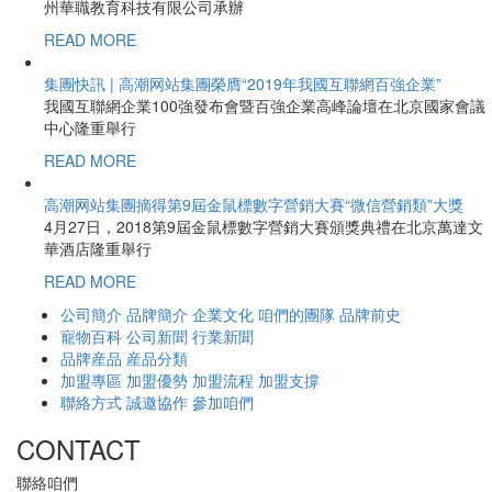
州華職教育科技有限公司承辦
READ MORE
集團快訊 | 高潮网站集團榮膺“2019年我國互聯網百強企業”
我國互聯網企業100強發布會暨百強企業高峰論壇在北京國家會議
中心隆重舉行
READ MORE
高潮网站集團摘得第9屆金鼠標數字營銷大賽“微信營銷類”大獎
4月27日，2018第9屆金鼠標數字營銷大賽頒獎典禮在北京萬達文
華酒店隆重舉行
READ MORE
公司簡介
品牌簡介
企業文化
咱們的團隊
品牌前史
寵物百科
公司新聞
行業新聞
品牌産品
産品分類
加盟專區
加盟優勢
加盟流程
加盟支撐
聯絡方式
誠邀協作
參加咱們
CONTACT
聯絡咱們