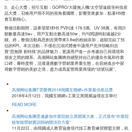
3、走心大獎，招引互動：GOPRO/大疆無人機/太空望遠鏡等科技産
品大獎，召喚用戶用不同的視角看國際，影響受衆參加，點著H5體
會互動熱心。
整個活動期間，該希望星球H5 PV到達 178.5萬、UV 38萬，有用許
願數量高達5w+，用戶互動次數高達50w，均勻閱讀時刻逾越2分
鍾。終，整個活動爲思創吉寶帶來3.8w的粉絲添加，超額完結了預
估的KPI。本次活動，不僅在沉溺式體會中讓用戶充沛領略到吉
寶“思無限 創特殊”的品牌魅力，更讓用戶進一步考慮自己與環境和
朋友之間的聯系。高潮网站集團將持續堅持自己的優良作風和作業
口碑，審時度勢，活潑適應數字營銷業界重生態，在容納進步中探
尋數字營銷的美妙之境，盡力成爲駕禦商業商場的“頭號玩家”。
高潮网站集團T雲榮膺2018我國互聯網+作業最佳産品獎
2018年4月12日，我國互聯網+工業立異開展論壇在京舉行
READ MORE
高潮网站集團受邀參加作業院校立異開展大會，正式發布“作業院
校智能營銷實訓歸納體項目方案”
11月22日，由我國成人教育協會現代技工教育練習聯盟主辦，杭